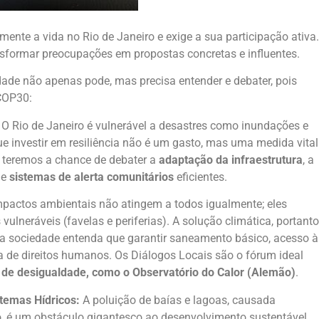
ente a vida no Rio de Janeiro e exige a sua participação ativa.
nsformar preocupações em propostas concretas e influentes.
ade não apenas pode, mas precisa entender e debater, pois
 COP30:
O Rio de Janeiro é vulnerável a desastres como inundações e
e investir em resiliência não é um gasto, mas uma medida vital
s, teremos a chance de debater a
adaptação da infraestrutura
, a
de
sistemas de alerta comunitários
eficientes.
pactos ambientais não atingem a todos igualmente; eles
lneráveis (favelas e periferias). A solução climática, portanto
 a sociedade entenda que garantir saneamento básico, acesso à
 de direitos humanos. Os Diálogos Locais são o fórum ideal
 de desigualdade, como o Observatório do Calor (Alemão)
.
temas Hídricos:
A poluição de baías e lagoas, causada
o, é um obstáculo gigantesco ao desenvolvimento sustentável,