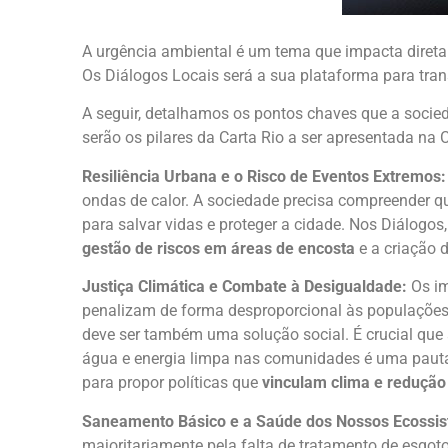
A urgência ambiental é um tema que impacta diretam
Os Diálogos Locais será a sua plataforma para tra
A seguir, detalhamos os pontos chaves que a socied
serão os pilares da Carta Rio a ser apresentada na
Resiliência Urbana e o Risco de Eventos Extremos:
ondas de calor. A sociedade precisa compreender qu
para salvar vidas e proteger a cidade. Nos Diálogo
gestão de riscos em áreas de encosta
e a criação 
Justiça Climática e Combate à Desigualdade:
Os im
penalizam de forma desproporcional às populações vu
deve ser também uma solução social. É crucial que
água e energia limpa nas comunidades é uma pauta
para propor políticas que
vinculam clima e redução
Saneamento Básico e a Saúde dos Nossos Ecossis
majoritariamente pela falta de tratamento de esgot