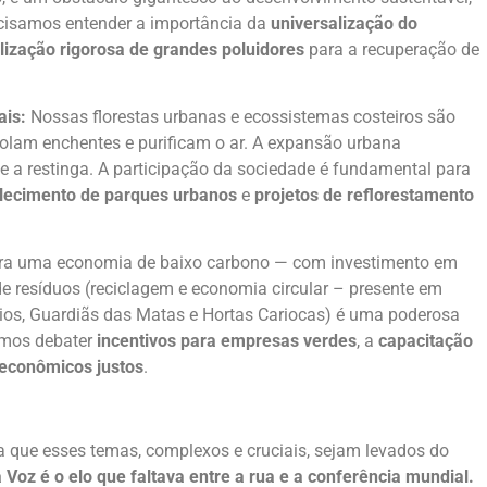
cisamos entender a importância da
universalização do
alização rigorosa de grandes poluidores
para a recuperação de
ais:
Nossas florestas urbanas e ecossistemas costeiros são
trolam enchentes e purificam o ar. A expansão urbana
 a restinga. A participação da sociedade é fundamental para
alecimento de parques urbanos
e
projetos de reflorestamento
.
ara uma economia de baixo carbono — com investimento em
 de resíduos (reciclagem e economia circular – presente em
os, Guardiãs das Matas e Hortas Cariocas) é uma poderosa
amos debater
incentivos para empresas verdes
, a
capacitação
econômicos justos
.
a que esses temas, complexos e cruciais, sejam levados do
 Voz é o elo que faltava entre a rua e a conferência mundial.