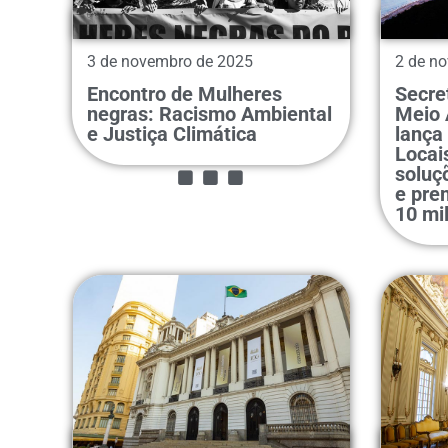
3 de novembro de 2025
2 de n
Encontro de Mulheres
Secre
...
negras: Racismo Ambiental
Meio 
e Justiça Climática
lança
Locai
soluç
e pre
10 mi