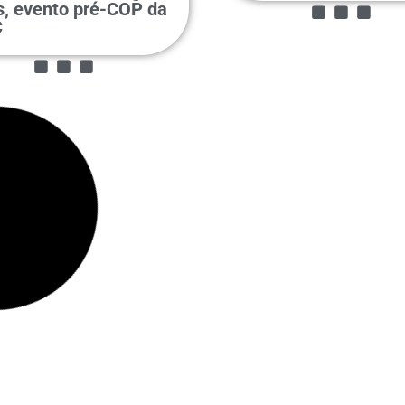
...
s, evento pré-COP da
C
tubro de 2025
6 de outubro de 2025
ão e cultura levam
Rio no centro do clim
...
climática para os
Diálogos Locais abre
...
es da SMAC
novembro e semana p
COP