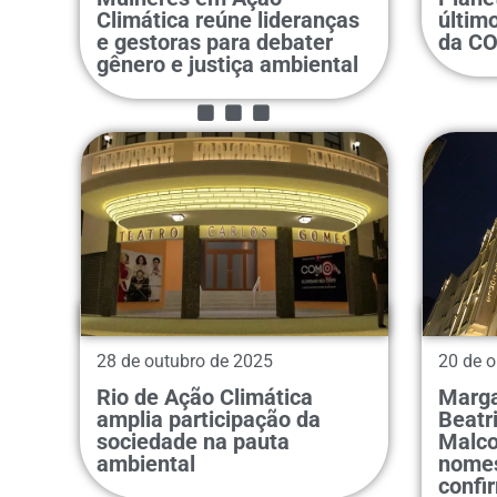
Climática reúne lideranças
últim
...
e gestoras para debater
da CO
gênero e justiça ambiental
28 de outubro de 2025
20 de o
Rio de Ação Climática
Marga
amplia participação da
Beatr
...
sociedade na pauta
Malco
ambiental
nomes
confi