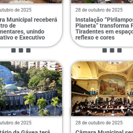
utubro de 2025
28 de outubro de 2025
a Municipal receberá
Instalação “Pirilampo
tro de
Planeta” transforma 
...
...
mentares, unindo
Tiradentes em espaç
ativo e Executivo
reflexo e cores
utubro de 2025
28 de outubro de 2025
tário da Gávea terá
Câmara Municipal se