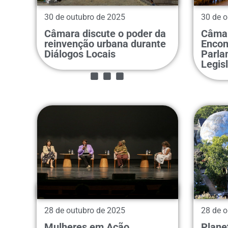
30 de outubro de 2025
30 de o
Câmara discute o poder da
Câmar
...
reinvenção urbana durante
Encon
Diálogos Locais
Parla
Legisl
28 de outubro de 2025
28 de o
Mulheres em Ação
Plane