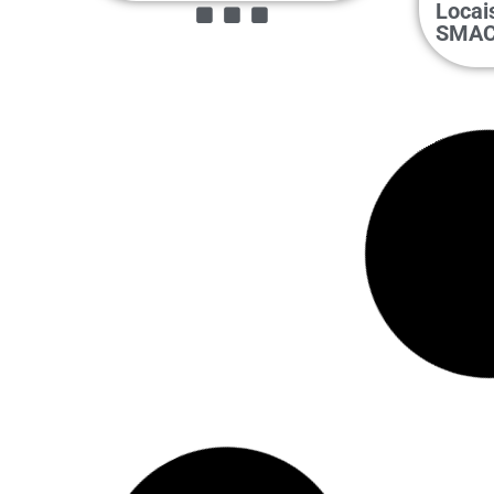
Locai
SMA
20 de outubro de 2025
6 de ou
Carta Rio: documento
Mutir
...
levará demandas locais à
ação 
COP 30
parqu