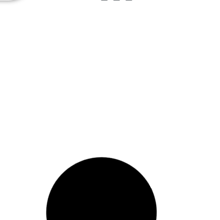
6 de outubro de 2025
a:
Edital para Atividades
...
m
Autogestionadas está
ré-
aberto; inscreva-se!