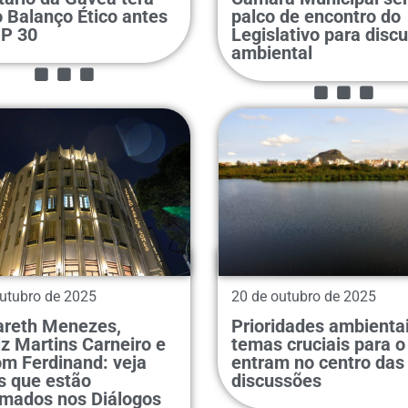
...
o Balanço Ético antes
palco de encontro do
...
P 30
Legislativo para disc
ambiental
utubro de 2025
20 de outubro de 2025
reth Menezes,
Prioridades ambientai
iz Martins Carneiro e
temas cruciais para o
...
m Ferdinand: veja
entram no centro das
 que estão
discussões
rmados nos Diálogos